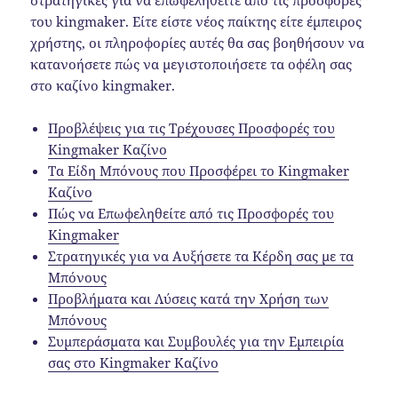
στρατηγικές για να επωφεληθείτε από τις προσφορές
του kingmaker. Είτε είστε νέος παίκτης είτε έμπειρος
χρήστης, οι πληροφορίες αυτές θα σας βοηθήσουν να
κατανοήσετε πώς να μεγιστοποιήσετε τα οφέλη σας
στο καζίνο kingmaker.
Προβλέψεις για τις Τρέχουσες Προσφορές του
Kingmaker Καζίνο
Τα Είδη Μπόνους που Προσφέρει το Kingmaker
Καζίνο
Πώς να Επωφεληθείτε από τις Προσφορές του
Kingmaker
Στρατηγικές για να Αυξήσετε τα Κέρδη σας με τα
Μπόνους
Προβλήματα και Λύσεις κατά την Χρήση των
Μπόνους
Συμπεράσματα και Συμβουλές για την Εμπειρία
σας στο Kingmaker Καζίνο