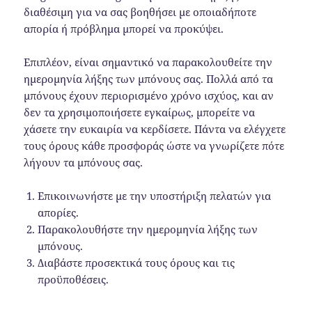
διαθέσιμη για να σας βοηθήσει με οποιαδήποτε
απορία ή πρόβλημα μπορεί να προκύψει.
Επιπλέον, είναι σημαντικό να παρακολουθείτε την
ημερομηνία λήξης των μπόνους σας. Πολλά από τα
μπόνους έχουν περιορισμένο χρόνο ισχύος, και αν
δεν τα χρησιμοποιήσετε εγκαίρως, μπορείτε να
χάσετε την ευκαιρία να κερδίσετε. Πάντα να ελέγχετε
τους όρους κάθε προσφοράς ώστε να γνωρίζετε πότε
λήγουν τα μπόνους σας.
Επικοινωνήστε με την υποστήριξη πελατών για
απορίες.
Παρακολουθήστε την ημερομηνία λήξης των
μπόνους.
Διαβάστε προσεκτικά τους όρους και τις
προϋποθέσεις.