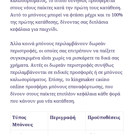
καλωσορίσματος, το οποίο συνήθως προσφέρεται
στους νέους παίκτες κατά την πρώτη τους κατάθεση.
Αυτό το μπόνους μπορεί να φτάσει μέχρι και το 100%
της πρώτης κατάθεσης, δίνοντας σας διπλάσια
κεφάλαια για παιχνίδι.
Άλλα κοινά μπόνους περιλαμβάνουν δωρεάν
περιστροφές, οι οποίες σας επιτρέπουν να παίξετε
συγκεκριμένα slots χωρίς να ρισκάρετε τα δικά σας
χρήματα. Αυτές οι δωρεάν περιστροφές συνήθως
περιλαμβάνονται σε ειδικές προσφορές ή σε μπόνους
καλωσορίσματος. Επίσης, το kingmaker casino
online προσφέρει μπόνους επαναφόρτωσης, που
δίνουν στους παίκτες επιπλέον κεφάλαια κάθε φορά
που κάνουν μια νέα κατάθεση.
Τύπος
Περιγραφή
Προϋποθέσεις
Μπόνους