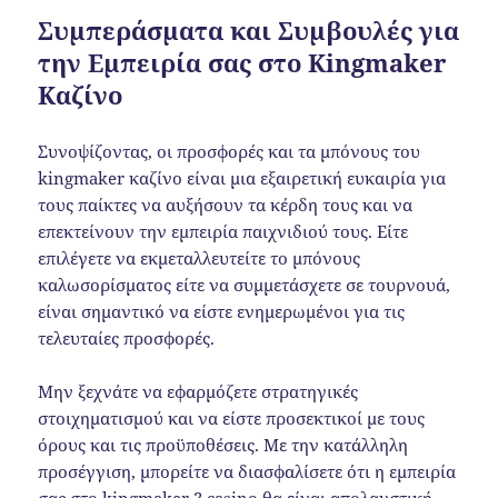
Συμπεράσματα και Συμβουλές για
την Εμπειρία σας στο Kingmaker
Καζίνο
Συνοψίζοντας, οι προσφορές και τα μπόνους του
kingmaker καζίνο είναι μια εξαιρετική ευκαιρία για
τους παίκτες να αυξήσουν τα κέρδη τους και να
επεκτείνουν την εμπειρία παιχνιδιού τους. Είτε
επιλέγετε να εκμεταλλευτείτε το μπόνους
καλωσορίσματος είτε να συμμετάσχετε σε τουρνουά,
είναι σημαντικό να είστε ενημερωμένοι για τις
τελευταίες προσφορές.
Μην ξεχνάτε να εφαρμόζετε στρατηγικές
στοιχηματισμού και να είστε προσεκτικοί με τους
όρους και τις προϋποθέσεις. Με την κατάλληλη
προσέγγιση, μπορείτε να διασφαλίσετε ότι η εμπειρία