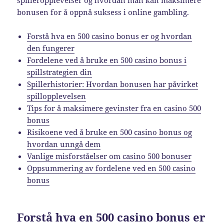
spilleropplevelser og hvordan man kan maksimere
bonusen for å oppnå suksess i online gambling.
Forstå hva en 500 casino bonus er og hvordan
den fungerer
Fordelene ved å bruke en 500 casino bonus i
spillstrategien din
Spillerhistorier: Hvordan bonusen har påvirket
spillopplevelsen
Tips for å maksimere gevinster fra en casino 500
bonus
Risikoene ved å bruke en 500 casino bonus og
hvordan unngå dem
Vanlige misforståelser om casino 500 bonuser
Oppsummering av fordelene ved en 500 casino
bonus
Forstå hva en 500 casino bonus er