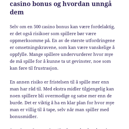
casino bonus og hvordan unngå
dem
Selv om en 500 casino bonus kan være fordelaktig,
er det også risikoer som spillere bør være
oppmerksomme på. En av de største utfordringene
er omsetningskravene, som kan være vanskelige å
oppfylle. Mange spillere undervurderer hvor mye
de må spille for å kunne ta ut gevinster, noe som
kan føre til frustrasjon.
En annen risiko er fristelsen til å spille mer enn
man har råd til. Med ekstra midler tilgjengelig kan
noen spillere bli overmodige og satse mer enn de
burde. Det er viktig å ha en klar plan for hvor mye
man er villig til å tape, selv når man spiller med
bonusmidler.