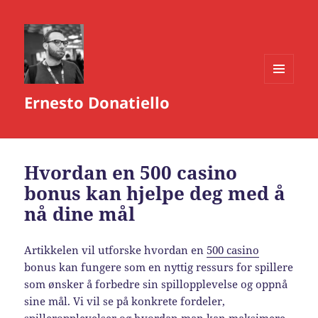
MENU
Ernesto Donatiello
E
WIDGET
Hvordan en 500 casino
bonus kan hjelpe deg med å
nå dine mål
Artikkelen vil utforske hvordan en
500 casino
bonus kan fungere som en nyttig ressurs for spillere
som ønsker å forbedre sin spillopplevelse og oppnå
sine mål. Vi vil se på konkrete fordeler,