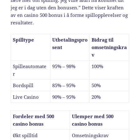
lære mer om spilling. Jeg ville aldri ha kommet dit
jeg er i dag uten den bonusen.” Dette viser kraften
av en casino 500 bonus i å forme spillopplevelser og
resultater.
Spilltype
Utbetalingspro
Bidrag til
sent
omsetningskra
v
Spilleautomate
95% – 98%
100%
r
Bordspill
85% – 95%
50%
Live Casino
90% – 95%
20%
Fordeler med 500
Ulemper med 500
casino bonus
casino bonus
Økt spilltid
Omsetningskrav