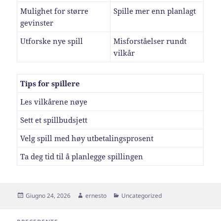
Mulighet for større
Spille mer enn planlagt
gevinster
Utforske nye spill
Misforståelser rundt
vilkår
Tips for spillere
Les vilkårene nøye
Sett et spillbudsjett
Velg spill med høy utbetalingsprosent
Ta deg tid til å planlegge spillingen
Scritto
Autore
Categorie
Giugno 24, 2026
ernesto
Uncategorized
il
Navigazione