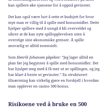
kan spillere øke sjansene for å oppnå gevinster.
Det kan også være lurt å sette et budsjett for hvor
mye man er villig til å spille med bonusmidler. Dette
hjelper spillere med å unngå å bli overveldet og
sikrer at de kan nyte spillopplevelsen uten å
overstige sine økonomiske grenser. Å spille
ansvarlig er alltid essensielt.
Som
Henrik Johansen
påpeker: “Jeg lager alltid en
plan før jeg begynner å spille med bonusmidler. Det
har hjulpet meg med å få mer ut av spillingen, og jeg
har klart å hente ut gevinster.” En strukturert
tilnærming kan virkelig gjøre en forskjell i hvordan
man opplever en casino 500 bonus.
Risikoene ved å bruke en 500