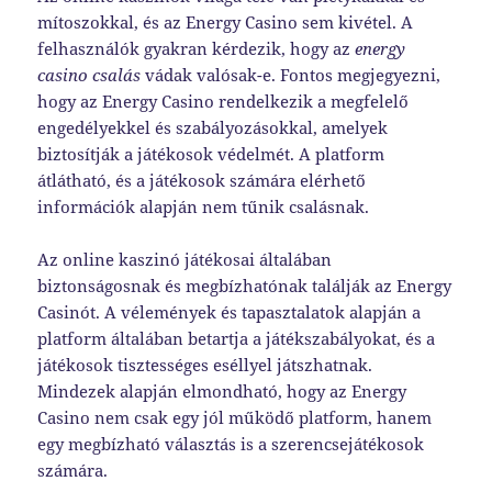
mítoszokkal, és az Energy Casino sem kivétel. A
felhasználók gyakran kérdezik, hogy az
energy
casino csalás
vádak valósak-e. Fontos megjegyezni,
hogy az Energy Casino rendelkezik a megfelelő
engedélyekkel és szabályozásokkal, amelyek
biztosítják a játékosok védelmét. A platform
átlátható, és a játékosok számára elérhető
információk alapján nem tűnik csalásnak.
Az online kaszinó játékosai általában
biztonságosnak és megbízhatónak találják az Energy
Casinót. A vélemények és tapasztalatok alapján a
platform általában betartja a játékszabályokat, és a
játékosok tisztességes eséllyel játszhatnak.
Mindezek alapján elmondható, hogy az Energy
Casino nem csak egy jól működő platform, hanem
egy megbízható választás is a szerencsejátékosok
számára.