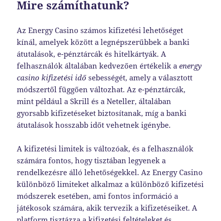
Mire számíthatunk?
Az Energy Casino számos kifizetési lehetőséget
kínál, amelyek között a legnépszerűbbek a banki
átutalások, e-pénztárcák és hitelkártyák. A
felhasználók általában kedvezően értékelik a
energy
casino kifizetési idő
sebességét, amely a választott
módszertől függően változhat. Az e-pénztárcák,
mint például a Skrill és a Neteller, általában
gyorsabb kifizetéseket biztosítanak, míg a banki
átutalások hosszabb időt vehetnek igénybe.
A kifizetési limitek is változóak, és a felhasználók
számára fontos, hogy tisztában legyenek a
rendelkezésre álló lehetőségekkel. Az Energy Casino
különböző limiteket alkalmaz a különböző kifizetési
módszerek esetében, ami fontos információ a
játékosok számára, akik tervezik a kifizetéseiket. A
platform tisztázza a kifizetési feltételeket és