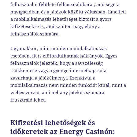
felhasználói felülete felhasználóbarát, ami segít a
navigációban és a játékok közötti váltásban. Emellett
a mobilalkalmazás lehetőséget biztosít a gyors
kifizetésekre is, ami szintén nagy előny a
felhasználók számára.
Ugyanakkor, mint minden mobilalkalmazás
esetében, itt is előfordulhatnak hátrányok. Egyes
felhasználók jelezték, hogy a sávszélesség
csökkentése vagy a gyenge internetkapcsolat
zavarhatja a játékélményt. Ezenkívül a
mobilalkalmazás nem minden funkciót kínál, mint a
webes verzió, ami néhány játékos számára
frusztráló lehet.
Kifizetési lehetőségek és
időkeretek az Energy Casinón: