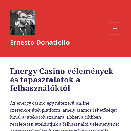
MENU
Ernesto Donatiello
E
WIDGET
Energy Casino vélemények
és tapasztalatok a
felhasználóktól
Az
energy casino
egy népszerű online
szerencsejáték platform, amely számos lehetőséget
kínál a játékosok számára. Ebben a cikkben
részletesen áttekintjük a felhasználói véleményeket