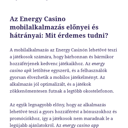
Az Energy Casino
mobilalkalmazás előnyei és
hátrányai: Mit érdemes tudni?
A mobilalkalmazás az Energy Casinón lehetővé teszi
a játékosok számára, hogy bárhonnan és bármikor
hozzáférjenek kedvenc játékaikhoz. Az
energy
casino apk
letöltése egyszerű, és a felhasználók
gyorsan élvezhetik a mobilos játékélményt. Az
alkalmazás jól optimalizált, és a játékok
zökkenőmentesen futnak a legtöbb okostelefonon.
Az egyik legnagyobb előny, hogy az alkalmazás
lehetővé teszi a gyors hozzáférést a bónuszokhoz és
promóciókhoz, így a játékosok nem maradnak le a
legújabb ajánlatokról. Az
energy casino app