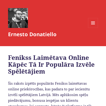
MENU
Ernesto Donatiello
E
WIDGET
Fenikss Laimētava Online
Kāpēc Tā Ir Populāra Izvēle
Spēlētājiem
Šis raksts izpētīs populārās Fenikss laimētavas
online priekšrocības, kas padara to par iecienītu
izvēli spēlētājiem Latvijā. Mēs aplūkosim spēļu
piedāvājumu, bonusa iespējas un klientu