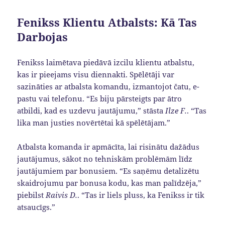
Fenikss Klientu Atbalsts: Kā Tas
Darbojas
Fenikss laimētava piedāvā izcilu klientu atbalstu,
kas ir pieejams visu diennakti. Spēlētāji var
sazināties ar atbalsta komandu, izmantojot čatu, e-
pastu vai telefonu. “Es biju pārsteigts par ātro
atbildi, kad es uzdevu jautājumu,” stāsta
Ilze F.
. “Tas
lika man justies novērtētai kā spēlētājam.”
Atbalsta komanda ir apmācīta, lai risinātu dažādus
jautājumus, sākot no tehniskām problēmām līdz
jautājumiem par bonusiem. “Es saņēmu detalizētu
skaidrojumu par bonusa kodu, kas man palīdzēja,”
piebilst
Raivis D.
. “Tas ir liels pluss, ka Fenikss ir tik
atsaucīgs.”