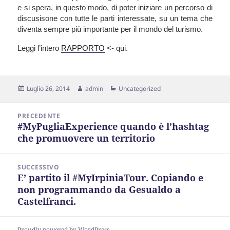
e si spera, in questo modo, di poter iniziare un percorso di
discusisone con tutte le parti interessate, su un tema che
diventa sempre più importante per il mondo del turismo.
Leggi l’intero
RAPPORTO
<- qui.
Scritto
Autore
Categorie
Luglio 26, 2014
admin
Uncategorized
il
Navigazione
PRECEDENTE
articoli
#MyPugliaExperience quando è l’hashtag
Articolo
che promuovere un territorio
precedente:
SUCCESSIVO
E’ partito il #MyIrpiniaTour. Copiando e
Articolo
non programmando da Gesualdo a
successivo:
Castelfranci.
Proudly powered by WordPress