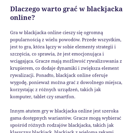
Dlaczego warto grać w blackjacka
online?
Gra w blackjacka online cieszy się ogromną
popularnością z wielu powodów. Przede wszystkim,
jest to gra, która łączy w sobie elementy strategii i
szczęścia, co sprawia, że jest emocjonująca i
wciągająca. Gracze mają możliwość rywalizowania z
krupierem, co dodaje dynamiki i zwiększa element
rywalizacji. Ponadto, blackjack online oferuje
wygodę, ponieważ można grać z dowolnego miejsca,
korzystając z różnych urządzeń, takich jak
komputer, tablet czy smartfon.
Innym atutem gry w blackjacka online jest szeroka
gama dostępnych wariantów. Gracze mogą wybierać
spośród różnych rodzajów blackjacka, takich jak
klasyczny blackjack, blackjack z wieloma rękami,