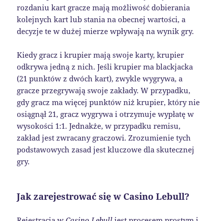
rozdaniu kart gracze mają możliwość dobierania
kolejnych kart lub stania na obecnej wartości, a
decyzje te w dużej mierze wpływają na wynik gry.
Kiedy gracz i krupier mają swoje karty, krupier
odkrywa jedną z nich. Jeśli krupier ma blackjacka
(21 punktów z dwóch kart), zwykle wygrywa, a
gracze przegrywają swoje zakłady. W przypadku,
gdy gracz ma więcej punktów niż krupier, który nie
osiągnął 21, gracz wygrywa i otrzymuje wypłatę w
wysokości 1:1. Jednakże, w przypadku remisu,
zakład jest zwracany graczowi. Zrozumienie tych
podstawowych zasad jest kluczowe dla skutecznej
gry.
Jak zarejestrować się w Casino Lebull?
Rejestracja w
Casino Lebull
jest procesem prostym i