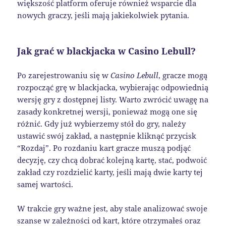
większość platform oferuje również wsparcie dla
nowych graczy, jeśli mają jakiekolwiek pytania.
Jak grać w blackjacka w Casino Lebull?
Po zarejestrowaniu się w
Casino Lebull
, gracze mogą
rozpocząć grę w blackjacka, wybierając odpowiednią
wersję gry z dostępnej listy. Warto zwrócić uwagę na
zasady konkretnej wersji, ponieważ mogą one się
różnić. Gdy już wybierzemy stół do gry, należy
ustawić swój zakład, a następnie kliknąć przycisk
“Rozdaj”. Po rozdaniu kart gracze muszą podjąć
decyzję, czy chcą dobrać kolejną kartę, stać, podwoić
zakład czy rozdzielić karty, jeśli mają dwie karty tej
samej wartości.
W trakcie gry ważne jest, aby stale analizować swoje
szanse w zależności od kart, które otrzymałeś oraz