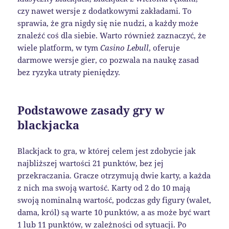
czy nawet wersje z dodatkowymi zakładami. To
sprawia, że gra nigdy się nie nudzi, a każdy może
znaleźć coś dla siebie. Warto również zaznaczyć, że
wiele platform, w tym
Casino Lebull
, oferuje
darmowe wersje gier, co pozwala na naukę zasad
bez ryzyka utraty pieniędzy.
Podstawowe zasady gry w
blackjacka
Blackjack to gra, w której celem jest zdobycie jak
najbliższej wartości 21 punktów, bez jej
przekraczania. Gracze otrzymują dwie karty, a każda
z nich ma swoją wartość. Karty od 2 do 10 mają
swoją nominalną wartość, podczas gdy figury (walet,
dama, król) są warte 10 punktów, a as może być wart
1 lub 11 punktów, w zależności od sytuacji. Po