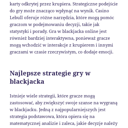
karty odkrytej przez krupiera. Strategiczne podejście
do gry może znacząco wpłynąć na wynik. Casino
Lebull oferuje różne narzędzia, które mogą pomóc
graczom w podejmowaniu decyzji, takie jak
statystyki i porady. Gra w blackjacka online jest
również bardziej interaktywna, ponieważ gracze
mogą wchodzić w interakcje z krupierem i innymi
graczami w czasie rzeczywistym, co dodaje emocji.
Najlepsze strategie gry w
blackjacka
Istnieje wiele strategii, które gracze mogą
zastosować, aby zwiększyć swoje szanse na wygraną
w blackjacku. Jedną z najpopularniejszych jest
strategia podstawowa, która opiera się na
matematycznej analizie i zaleca, jakie decyzje należy