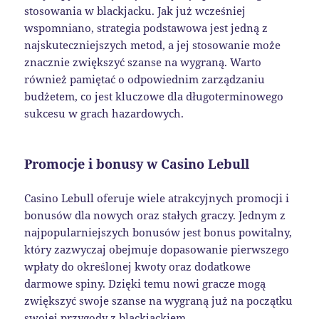
stosowania w blackjacku. Jak już wcześniej
wspomniano, strategia podstawowa jest jedną z
najskuteczniejszych metod, a jej stosowanie może
znacznie zwiększyć szanse na wygraną. Warto
również pamiętać o odpowiednim zarządzaniu
budżetem, co jest kluczowe dla długoterminowego
sukcesu w grach hazardowych.
Promocje i bonusy w Casino Lebull
Casino Lebull oferuje wiele atrakcyjnych promocji i
bonusów dla nowych oraz stałych graczy. Jednym z
najpopularniejszych bonusów jest bonus powitalny,
który zazwyczaj obejmuje dopasowanie pierwszego
wpłaty do określonej kwoty oraz dodatkowe
darmowe spiny. Dzięki temu nowi gracze mogą
zwiększyć swoje szanse na wygraną już na początku
swojej przygody z blackjackiem.