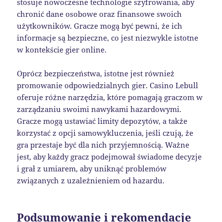
stosuje nowoczesne technologie szyfrowania, aby
chronić dane osobowe oraz finansowe swoich
użytkowników. Gracze mogą być pewni, że ich
informacje są bezpieczne, co jest niezwykle istotne
w kontekście gier online.
Oprócz bezpieczeństwa, istotne jest również
promowanie odpowiedzialnych gier. Casino Lebull
oferuje różne narzędzia, które pomagają graczom w
zarządzaniu swoimi nawykami hazardowymi.
Gracze mogą ustawiać limity depozytów, a także
korzystać z opcji samowykluczenia, jeśli czują, że
gra przestaje być dla nich przyjemnością. Ważne
jest, aby każdy gracz podejmował świadome decyzje
i grał z umiarem, aby uniknąć problemów
związanych z uzależnieniem od hazardu.
Podsumowanie i rekomendacje