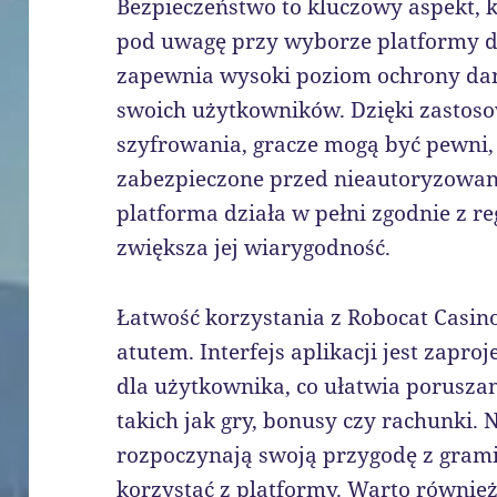
Bezpieczeństwo to kluczowy aspekt, 
pod uwagę przy wyborze platformy do
zapewnia wysoki poziom ochrony da
swoich użytkowników. Dzięki zastos
szyfrowania, gracze mogą być pewni, 
zabezpieczone przed nieautoryzowa
platforma działa w pełni zgodnie z r
zwiększa jej wiarygodność.
Łatwość korzystania z Robocat Casino
atutem. Interfejs aplikacji jest zap
dla użytkownika, co ułatwia poruszan
takich jak gry, bonusy czy rachunki. 
rozpoczynają swoją przygodę z grami 
korzystać z platformy. Warto równi