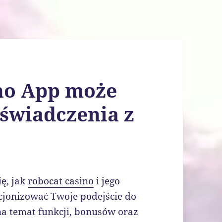
ino App może
świadczenia z
ę, jak
robocat casino
i jego
cjonizować Twoje podejście do
 na temat funkcji, bonusów oraz