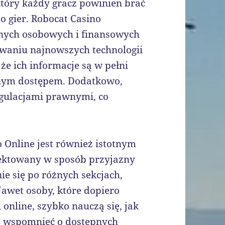
który każdy gracz powinien brać
 gier. Robocat Casino
nych osobowych i finansowych
owaniu najnowszych technologii
że ich informacje są w pełni
nym dostępem. Dodatkowo,
egulacjami prawnymi, co
 Online jest również istotnym
rojektowany w sposób przyjazny
ie się po różnych sekcjach,
Nawet osoby, które dopiero
online, szybko nauczą się, jak
eż wspomnieć o dostępnych