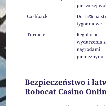
pierwszej wp
Cashback
Do 15% na st
tygodniowe
Turnieje
Regularne
wydarzenia z
nagrodami
pieniężnymi
Bezpieczeństwo i łat
Robocat Casino Onli