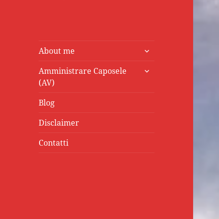
apri
About me
i
apri
menù
Amministrare Caposele
i
child
(AV)
menù
child
Blog
Disclaimer
Contatti