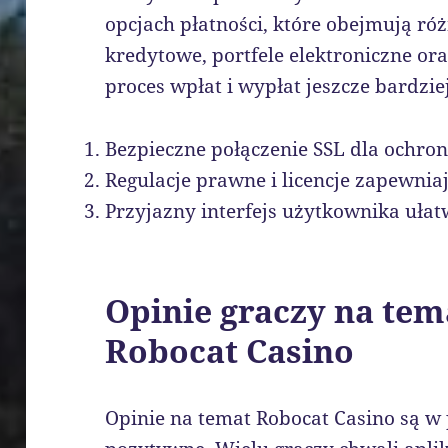
opcjach płatności, które obejmują ró
kredytowe, portfele elektroniczne or
proces wpłat i wypłat jeszcze bardz
Bezpieczne połączenie SSL dla ochro
Regulacje prawne i licencje zapewnia
Przyjazny interfejs użytkownika ułat
Opinie graczy na tema
Robocat Casino
Opinie na temat Robocat Casino są w