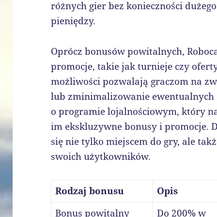
różnych gier bez konieczności dużeg
pieniędzy.
Oprócz bonusów powitalnych, Robocat
promocje, takie jak turnieje czy ofer
możliwości pozwalają graczom na zw
lub zminimalizowanie ewentualnych 
o programie lojalnościowym, który na
im ekskluzywne bonusy i promocje. D
się nie tylko miejscem do gry, ale tak
swoich użytkowników.
Rodzaj bonusu
Opis
Bonus powitalny
Do 200% w