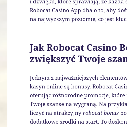
i dźwięku, które sprawiają, że każda 
Robocat Casino App dba o to, aby do
na najwyższym poziomie, co jest klu
Jak Robocat Casino 
zwiększyć Twoje sza
Jednym z najważniejszych elementów
kasyn online są bonusy. Robocat Casin
oferując różnorodne promocje, które
Twoje szanse na wygraną. Na przykł
liczyć na atrakcyjny
robocat bonus
po
dodatkowe środki na start. To doskon