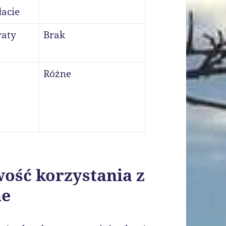
łacie
raty
Brak
Różne
wość korzystania z
ne