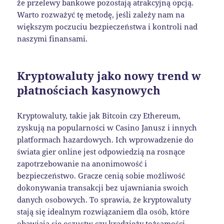
że przelewy bankowe pozostają atrakcyjną opcją.
Warto rozważyć tę metodę, jeśli zależy nam na
większym poczuciu bezpieczeństwa i kontroli nad
naszymi finansami.
Kryptowaluty jako nowy trend w
płatnościach kasynowych
Kryptowaluty, takie jak Bitcoin czy Ethereum,
zyskują na popularności w Casino Janusz i innych
platformach hazardowych. Ich wprowadzenie do
świata gier online jest odpowiedzią na rosnące
zapotrzebowanie na anonimowość i
bezpieczeństwo. Gracze cenią sobie możliwość
dokonywania transakcji bez ujawniania swoich
danych osobowych. To sprawia, że kryptowaluty
stają się idealnym rozwiązaniem dla osób, które
obawiają się oszustw czy kradzieży tożsamości.