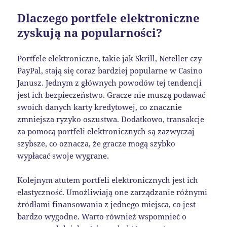
Dlaczego portfele elektroniczne
zyskują na popularności?
Portfele elektroniczne, takie jak Skrill, Neteller czy
PayPal, stają się coraz bardziej popularne w Casino
Janusz. Jednym z głównych powodów tej tendencji
jest ich bezpieczeństwo. Gracze nie muszą podawać
swoich danych karty kredytowej, co znacznie
zmniejsza ryzyko oszustwa. Dodatkowo, transakcje
za pomocą portfeli elektronicznych są zazwyczaj
szybsze, co oznacza, że gracze mogą szybko
wypłacać swoje wygrane.
Kolejnym atutem portfeli elektronicznych jest ich
elastyczność. Umożliwiają one zarządzanie różnymi
źródłami finansowania z jednego miejsca, co jest
bardzo wygodne. Warto również wspomnieć o