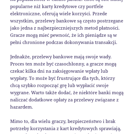
popularne niż karty kredytowe czy portfele
elektroniczne, oferują wiele korzyści. Przede
wszystkim, przelewy bankowe są często postrzegane
jako jedna z najbezpieczniejszych metod płatności.
Gracze mogą mieć pewność, że ich pieniądze są w
pełni chronione podczas dokonywania transakcji.
Jednakże, przelewy bankowe mają swoje wady.
Proces ten może być czasochłonny, a gracze mogą
czekać kilka dni na zaksięgowanie wpłaty lub
wypłaty. To może być frustrujące dla tych, którzy
chcą szybko rozpocząć grę lub wypłacić swoje
wygrane. Warto także dodać, że niektóre banki mogą
naliczać dodatkowe opłaty za przelewy związane z
hazardem.
Mimo to, dla wielu graczy, bezpieczeństwo i brak
potrzeby korzystania z kart kredytowych sprawiają,