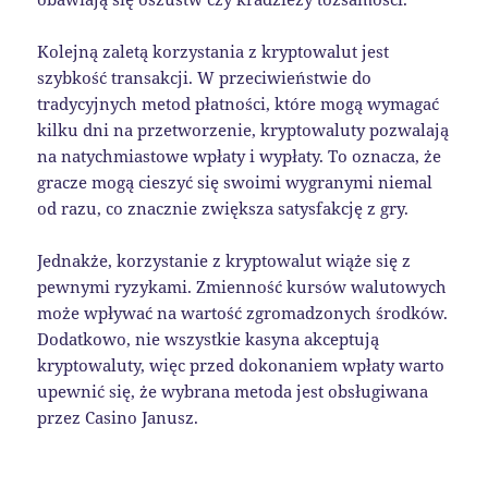
Kolejną zaletą korzystania z kryptowalut jest
szybkość transakcji. W przeciwieństwie do
tradycyjnych metod płatności, które mogą wymagać
kilku dni na przetworzenie, kryptowaluty pozwalają
na natychmiastowe wpłaty i wypłaty. To oznacza, że
gracze mogą cieszyć się swoimi wygranymi niemal
od razu, co znacznie zwiększa satysfakcję z gry.
Jednakże, korzystanie z kryptowalut wiąże się z
pewnymi ryzykami. Zmienność kursów walutowych
może wpływać na wartość zgromadzonych środków.
Dodatkowo, nie wszystkie kasyna akceptują
kryptowaluty, więc przed dokonaniem wpłaty warto
upewnić się, że wybrana metoda jest obsługiwana
przez Casino Janusz.