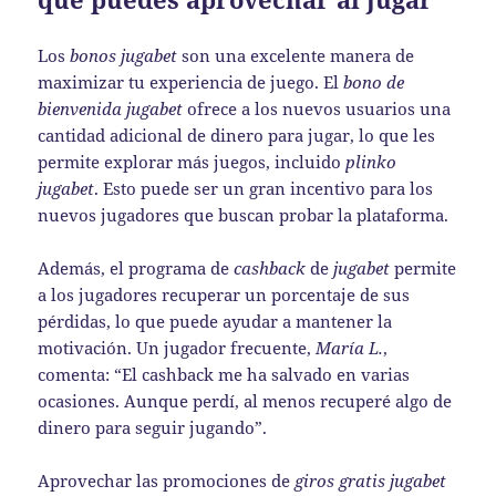
Los
bonos jugabet
son una excelente manera de
maximizar tu experiencia de juego. El
bono de
bienvenida jugabet
ofrece a los nuevos usuarios una
cantidad adicional de dinero para jugar, lo que les
permite explorar más juegos, incluido
plinko
jugabet
. Esto puede ser un gran incentivo para los
nuevos jugadores que buscan probar la plataforma.
Además, el programa de
cashback
de
jugabet
permite
a los jugadores recuperar un porcentaje de sus
pérdidas, lo que puede ayudar a mantener la
motivación. Un jugador frecuente,
María L.
,
comenta: “El cashback me ha salvado en varias
ocasiones. Aunque perdí, al menos recuperé algo de
dinero para seguir jugando”.
Aprovechar las promociones de
giros gratis jugabet