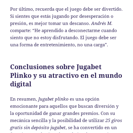
Por último, recuerda que el juego debe ser divertido.
Si sientes que estás jugando por desesperación o
presión, es mejor tomar un descanso.
Andrés M.
comparte: “He aprendido a desconectarme cuando
siento que no estoy disfrutando. El juego debe ser
una forma de entretenimiento, no una carga”.
Conclusiones sobre Jugabet
Plinko y su atractivo en el mundo
digital
En resumen,
Jugabet plinko
es una opción
emocionante para aquellos que buscan diversión y
la oportunidad de ganar grandes premios. Con su
mecánica sencilla y la posibilidad de utilizar
25 giros
gratis sin depósito jugabet
, se ha convertido en un