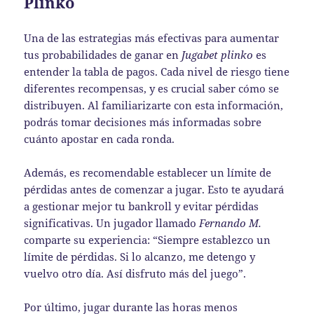
Plinko
Una de las estrategias más efectivas para aumentar
tus probabilidades de ganar en
Jugabet plinko
es
entender la tabla de pagos. Cada nivel de riesgo tiene
diferentes recompensas, y es crucial saber cómo se
distribuyen. Al familiarizarte con esta información,
podrás tomar decisiones más informadas sobre
cuánto apostar en cada ronda.
Además, es recomendable establecer un límite de
pérdidas antes de comenzar a jugar. Esto te ayudará
a gestionar mejor tu bankroll y evitar pérdidas
significativas. Un jugador llamado
Fernando M.
comparte su experiencia: “Siempre establezco un
límite de pérdidas. Si lo alcanzo, me detengo y
vuelvo otro día. Así disfruto más del juego”.
Por último, jugar durante las horas menos