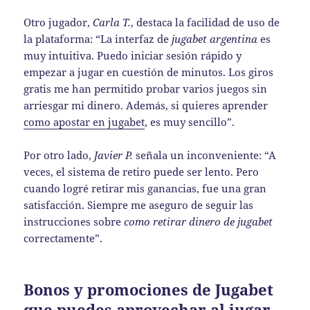
Otro jugador,
Carla T.
, destaca la facilidad de uso de
la plataforma: “La interfaz de
jugabet argentina
es
muy intuitiva. Puedo iniciar sesión rápido y
empezar a jugar en cuestión de minutos. Los giros
gratis me han permitido probar varios juegos sin
arriesgar mi dinero. Además, si quieres aprender
como apostar en jugabet
, es muy sencillo”.
Por otro lado,
Javier P.
señala un inconveniente: “A
veces, el sistema de retiro puede ser lento. Pero
cuando logré retirar mis ganancias, fue una gran
satisfacción. Siempre me aseguro de seguir las
instrucciones sobre
como retirar dinero de jugabet
correctamente”.
Bonos y promociones de Jugabet
que puedes aprovechar al jugar