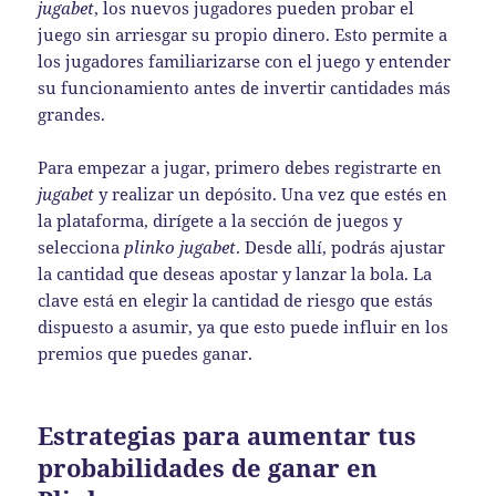
jugabet
, los nuevos jugadores pueden probar el
juego sin arriesgar su propio dinero. Esto permite a
los jugadores familiarizarse con el juego y entender
su funcionamiento antes de invertir cantidades más
grandes.
Para empezar a jugar, primero debes registrarte en
jugabet
y realizar un depósito. Una vez que estés en
la plataforma, dirígete a la sección de juegos y
selecciona
plinko jugabet
. Desde allí, podrás ajustar
la cantidad que deseas apostar y lanzar la bola. La
clave está en elegir la cantidad de riesgo que estás
dispuesto a asumir, ya que esto puede influir en los
premios que puedes ganar.
Estrategias para aumentar tus
probabilidades de ganar en