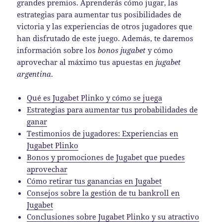
grandes premios. Aprenderás cómo jugar, las
estrategias para aumentar tus posibilidades de
victoria y las experiencias de otros jugadores que
han disfrutado de este juego. Además, te daremos
información sobre los
bonos jugabet
y cómo
aprovechar al máximo tus apuestas en
jugabet
argentina
.
Qué es Jugabet Plinko y cómo se juega
Estrategias para aumentar tus probabilidades de
ganar
Testimonios de jugadores: Experiencias en
Jugabet Plinko
Bonos y promociones de Jugabet que puedes
aprovechar
Cómo retirar tus ganancias en Jugabet
Consejos sobre la gestión de tu bankroll en
Jugabet
Conclusiones sobre Jugabet Plinko y su atractivo