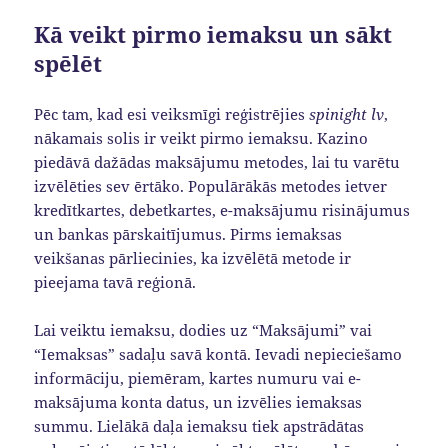
Kā veikt pirmo iemaksu un sākt
spēlēt
Pēc tam, kad esi veiksmīgi reģistrējies
spinight lv
,
nākamais solis ir veikt pirmo iemaksu. Kazino
piedāvā dažādas maksājumu metodes, lai tu varētu
izvēlēties sev ērtāko. Populārākās metodes ietver
kredītkartes, debetkartes, e-maksājumu risinājumus
un bankas pārskaitījumus. Pirms iemaksas
veikšanas pārliecinies, ka izvēlētā metode ir
pieejama tavā reģionā.
Lai veiktu iemaksu, dodies uz “Maksājumi” vai
“Iemaksas” sadaļu savā kontā. Ievadi nepieciešamo
informāciju, piemēram, kartes numuru vai e-
maksājuma konta datus, un izvēlies iemaksas
summu. Lielākā daļa iemaksu tiek apstrādātas