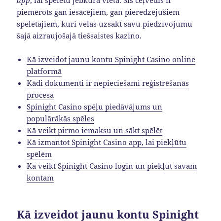
app
, lai spēlētu jebkurā vietā. Šis ceļvedis ir
piemērots gan iesācējiem, gan pieredzējušiem
spēlētājiem, kuri vēlas uzsākt savu piedzīvojumu
šajā aizraujošajā tiešsaistes kazino.
Kā izveidot jaunu kontu Spinight Casino online
platformā
Kādi dokumenti ir nepieciešami reģistrēšanās
procesā
Spinight Casino spēļu piedāvājums un
populārākās spēles
Kā veikt pirmo iemaksu un sākt spēlēt
Kā izmantot Spinight Casino app, lai piekļūtu
spēlēm
Kā veikt Spinight Casino login un piekļūt savam
kontam
Kā izveidot jaunu kontu Spinight