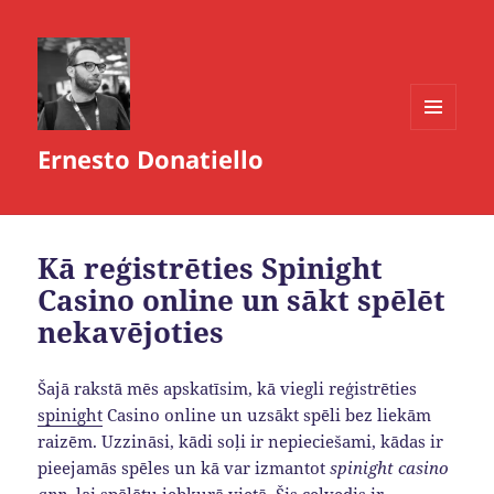
MENU
Ernesto Donatiello
E
WIDGET
Kā reģistrēties Spinight
Casino online un sākt spēlēt
nekavējoties
Šajā rakstā mēs apskatīsim, kā viegli reģistrēties
spinight
Casino online un uzsākt spēli bez liekām
raizēm. Uzzināsi, kādi soļi ir nepieciešami, kādas ir
pieejamās spēles un kā var izmantot
spinight casino