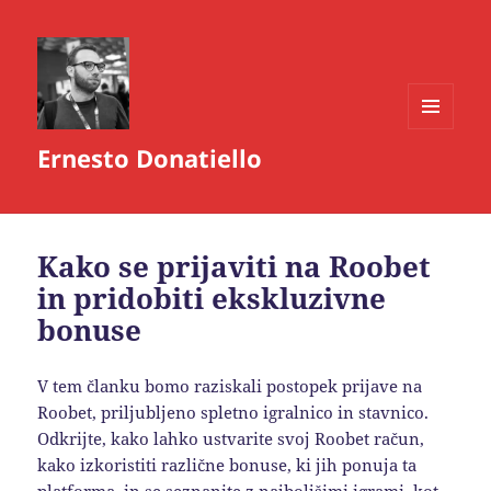
MENU
Ernesto Donatiello
E
WIDGET
Kako se prijaviti na Roobet
in pridobiti ekskluzivne
bonuse
V tem članku bomo raziskali postopek prijave na
Roobet, priljubljeno spletno igralnico in stavnico.
Odkrijte, kako lahko ustvarite svoj Roobet račun,
kako izkoristiti različne bonuse, ki jih ponuja ta