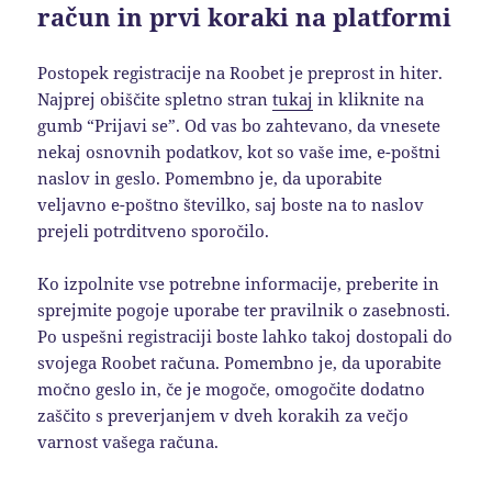
račun in prvi koraki na platformi
Postopek registracije na Roobet je preprost in hiter.
Najprej obiščite spletno stran
tukaj
in kliknite na
gumb “Prijavi se”. Od vas bo zahtevano, da vnesete
nekaj osnovnih podatkov, kot so vaše ime, e-poštni
naslov in geslo. Pomembno je, da uporabite
veljavno e-poštno številko, saj boste na to naslov
prejeli potrditveno sporočilo.
Ko izpolnite vse potrebne informacije, preberite in
sprejmite pogoje uporabe ter pravilnik o zasebnosti.
Po uspešni registraciji boste lahko takoj dostopali do
svojega Roobet računa. Pomembno je, da uporabite
močno geslo in, če je mogoče, omogočite dodatno
zaščito s preverjanjem v dveh korakih za večjo
varnost vašega računa.