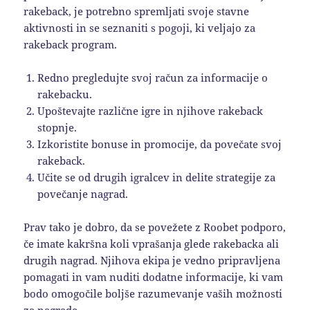
rakeback, je potrebno spremljati svoje stavne
aktivnosti in se seznaniti s pogoji, ki veljajo za
rakeback program.
Redno pregledujte svoj račun za informacije o
rakebacku.
Upoštevajte različne igre in njihove rakeback
stopnje.
Izkoristite bonuse in promocije, da povečate svoj
rakeback.
Učite se od drugih igralcev in delite strategije za
povečanje nagrad.
Prav tako je dobro, da se povežete z Roobet podporo,
če imate kakršna koli vprašanja glede rakebacka ali
drugih nagrad. Njihova ekipa je vedno pripravljena
pomagati in vam nuditi dodatne informacije, ki vam
bodo omogočile boljše razumevanje vaših možnosti