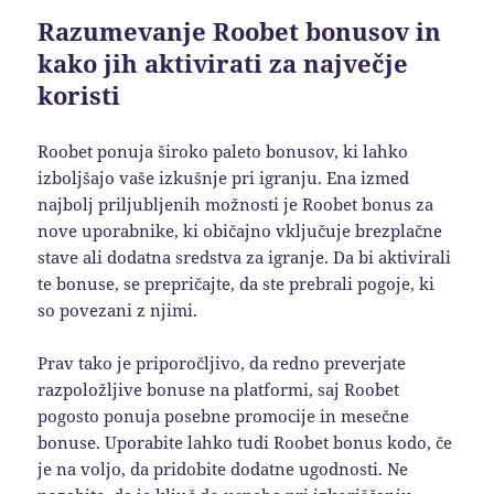
Razumevanje Roobet bonusov in
kako jih aktivirati za največje
koristi
Roobet ponuja široko paleto bonusov, ki lahko
izboljšajo vaše izkušnje pri igranju. Ena izmed
najbolj priljubljenih možnosti je Roobet bonus za
nove uporabnike, ki običajno vključuje brezplačne
stave ali dodatna sredstva za igranje. Da bi aktivirali
te bonuse, se prepričajte, da ste prebrali pogoje, ki
so povezani z njimi.
Prav tako je priporočljivo, da redno preverjate
razpoložljive bonuse na platformi, saj Roobet
pogosto ponuja posebne promocije in mesečne
bonuse. Uporabite lahko tudi Roobet bonus kodo, če
je na voljo, da pridobite dodatne ugodnosti. Ne