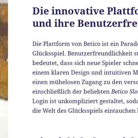
Die innovative Platt
und ihre Benutzerfre
Die Plattform von Betico ist ein Para
Glücksspiel. Benutzerfreundlichkeit st
bedeutet, dass sich neue Spieler schn
einem klaren Design und intuitiven 
einen mühelosen Zugang zu den versc
einschließlich der beliebten
Betico Sl
Login ist unkompliziert gestaltet, soda
die Welt des Glücksspiels eintauchen