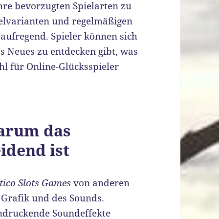
ihre bevorzugten Spielarten zu
ielvarianten und regelmäßigen
 aufregend. Spieler können sich
s Neues zu entdecken gibt, was
hl für Online-Glücksspieler
Warum das
idend ist
tico Slots Games
von anderen
r Grafik und des Sounds.
druckende Soundeffekte