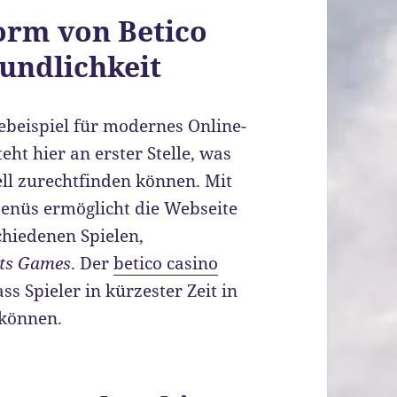
form von Betico
undlichkeit
debeispiel für modernes Online-
eht hier an erster Stelle, was
ell zurechtfinden können. Mit
Menüs ermöglicht die Webseite
hiedenen Spielen,
ots Games
. Der
betico casino
ss Spieler in kürzester Zeit in
 können.