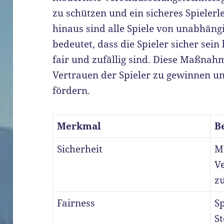
zu schützen und ein sicheres Spieler
hinaus sind alle Spiele von unabhängig
bedeutet, dass die Spieler sicher sein
fair und zufällig sind. Diese Maßnah
Vertrauen der Spieler zu gewinnen un
fördern.
Merkmal
B
Sicherheit
M
V
z
Fairness
S
St