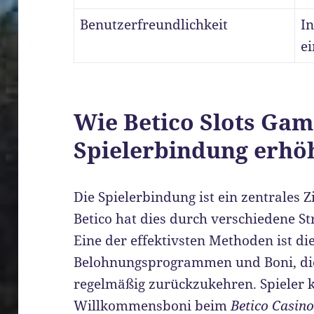
Benutzerfreundlichkeit
In
ei
Wie Betico Slots Gam
Spielerbindung erhö
Die Spielerbindung ist ein zentrales Z
Betico hat dies durch verschiedene Str
Eine der effektivsten Methoden ist d
Belohnungsprogrammen und Boni, die 
regelmäßig zurückzukehren. Spieler 
Willkommensboni beim
Betico Casin