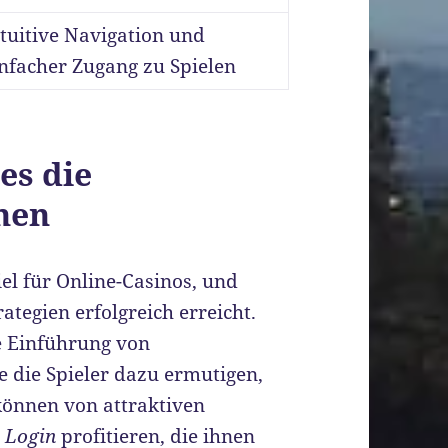
tuitive Navigation und
nfacher Zugang zu Spielen
es die
hen
iel für Online-Casinos, und
ategien erfolgreich erreicht.
ie Einführung von
die Spieler dazu ermutigen,
können von attraktiven
o Login
profitieren, die ihnen