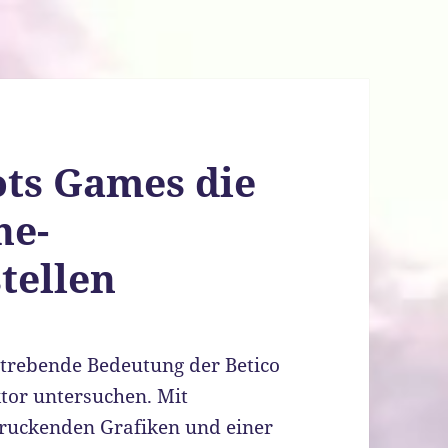
ts Games die
ne-
tellen
strebende Bedeutung der Betico
tor untersuchen. Mit
ruckenden Grafiken und einer