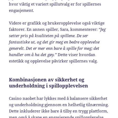
hvor viktig et variert spillutvalg er for spillernes
engasjement.
Videre er grafikk og brukeropplevelse også viktige
faktorer. En annen spiller, Sara, kommenterer:
“Jeg
setter pris på kvaliteten på spillene. De ser
fantastiske ut, og det gir meg en bedre opplevelse
generelt. Det er mer enn bare å spille for meg; det
handler om å ha det gøy.”
Dette viser hvordan
estetikk og opplevelse påvirker spillernes valg.
Kombinasjonen av sikkerhet og
underholdning i spillopplevelsen
Casino naobet har lykkes med å balansere sikkerhet
og underholdning gjennom en helhetlig tilnærming.
Dette inkluderer ikke bare å tilby en trygg plattform,
men også å skape en engasjerende spillopplevelse.