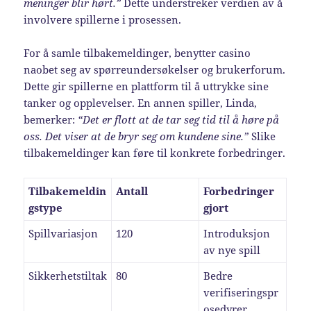
meninger blir hørt.”
Dette understreker verdien av å
involvere spillerne i prosessen.
For å samle tilbakemeldinger, benytter casino
naobet seg av spørreundersøkelser og brukerforum.
Dette gir spillerne en plattform til å uttrykke sine
tanker og opplevelser. En annen spiller, Linda,
bemerker:
“Det er flott at de tar seg tid til å høre på
oss. Det viser at de bryr seg om kundene sine.”
Slike
tilbakemeldinger kan føre til konkrete forbedringer.
Tilbakemeldin
Antall
Forbedringer
gstype
gjort
Spillvariasjon
120
Introduksjon
av nye spill
Sikkerhetstiltak
80
Bedre
verifiseringspr
osedyrer