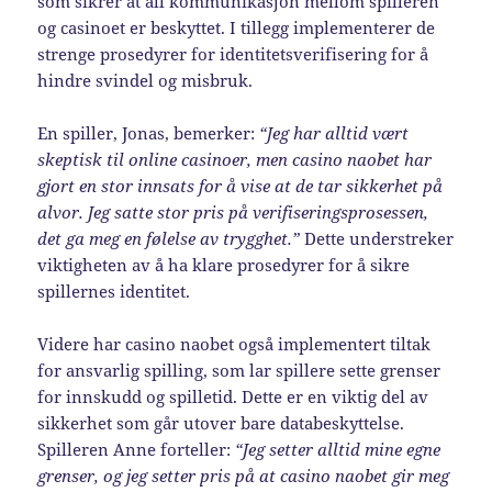
som sikrer at all kommunikasjon mellom spilleren
og casinoet er beskyttet. I tillegg implementerer de
strenge prosedyrer for identitetsverifisering for å
hindre svindel og misbruk.
En spiller, Jonas, bemerker:
“Jeg har alltid vært
skeptisk til online casinoer, men casino naobet har
gjort en stor innsats for å vise at de tar sikkerhet på
alvor. Jeg satte stor pris på verifiseringsprosessen,
det ga meg en følelse av trygghet.”
Dette understreker
viktigheten av å ha klare prosedyrer for å sikre
spillernes identitet.
Videre har casino naobet også implementert tiltak
for ansvarlig spilling, som lar spillere sette grenser
for innskudd og spilletid. Dette er en viktig del av
sikkerhet som går utover bare databeskyttelse.
Spilleren Anne forteller:
“Jeg setter alltid mine egne
grenser, og jeg setter pris på at casino naobet gir meg