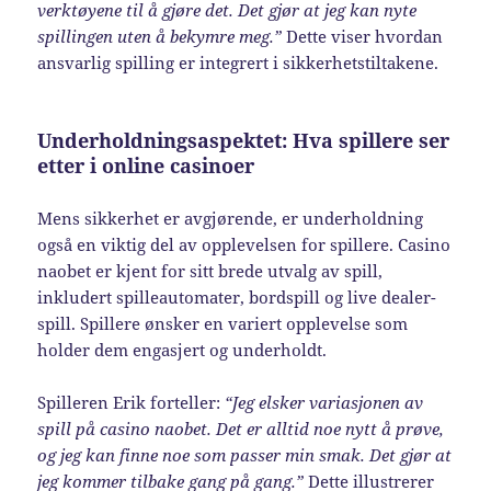
verktøyene til å gjøre det. Det gjør at jeg kan nyte
spillingen uten å bekymre meg.”
Dette viser hvordan
ansvarlig spilling er integrert i sikkerhetstiltakene.
Underholdningsaspektet: Hva spillere ser
etter i online casinoer
Mens sikkerhet er avgjørende, er underholdning
også en viktig del av opplevelsen for spillere. Casino
naobet er kjent for sitt brede utvalg av spill,
inkludert spilleautomater, bordspill og live dealer-
spill. Spillere ønsker en variert opplevelse som
holder dem engasjert og underholdt.
Spilleren Erik forteller:
“Jeg elsker variasjonen av
spill på casino naobet. Det er alltid noe nytt å prøve,
og jeg kan finne noe som passer min smak. Det gjør at
jeg kommer tilbake gang på gang.”
Dette illustrerer