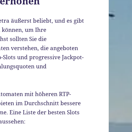
 erhöhen
ra äußerst beliebt, und es gibt
n können, um Ihre
t sollten Sie die
ten verstehen, die angeboten
o-Slots und progressive Jackpot-
zahlungsquoten und
lautomaten mit höheren RTP-
ieten im Durchschnitt bessere
. Eine Liste der besten Slots
 aussehen: