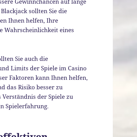
bessere Gewinnchancen auf lange
Blackjack sollten Sie die
en Ihnen helfen, Ihre
e Wahrscheinlichkeit eines
llten Sie auch die
nd Limits der Spiele im Casino
ser Faktoren kann Ihnen helfen,
nd das Risiko besser zu
s Verständnis der Spiele zu
en Spielerfahrung.
effektiven