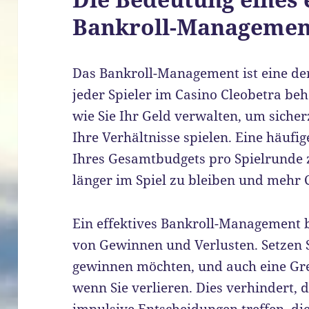
Bankroll-Managemen
Das Bankroll-Management ist eine der 
jeder Spieler im Casino Cleobetra beh
wie Sie Ihr Geld verwalten, um sicherz
Ihre Verhältnisse spielen. Eine häufig
Ihres Gesamtbudgets pro Spielrunde zu
länger im Spiel zu bleiben und mehr
Ein effektives Bankroll-Management b
von Gewinnen und Verlusten. Setzen Sie
gewinnen möchten, und auch eine Gre
wenn Sie verlieren. Dies verhindert,