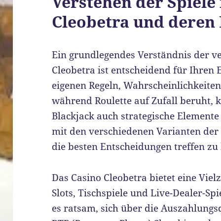
Verstehen der Spiele
Cleobetra und deren
Ein grundlegendes Verständnis der v
Cleobetra ist entscheidend für Ihren E
eigenen Regeln, Wahrscheinlichkeiten
während Roulette auf Zufall beruht, 
Blackjack auch strategische Elemente e
mit den verschiedenen Varianten der
die besten Entscheidungen treffen zu
Das Casino Cleobetra bietet eine Vielz
Slots, Tischspiele und Live-Dealer-Spi
es ratsam, sich über die Auszahlung