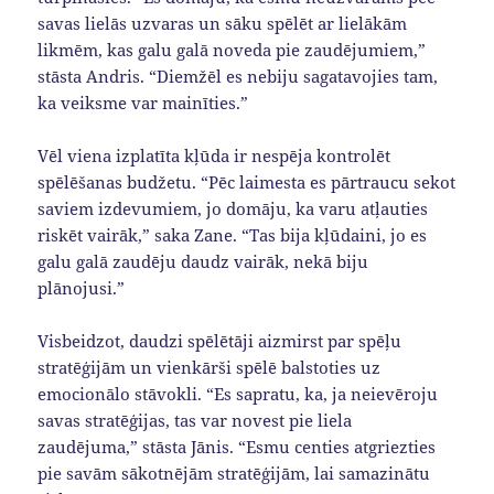
savas lielās uzvaras un sāku spēlēt ar lielākām
likmēm, kas galu galā noveda pie zaudējumiem,”
stāsta Andris. “Diemžēl es nebiju sagatavojies tam,
ka veiksme var mainīties.”
Vēl viena izplatīta kļūda ir nespēja kontrolēt
spēlēšanas budžetu. “Pēc laimesta es pārtraucu sekot
saviem izdevumiem, jo domāju, ka varu atļauties
riskēt vairāk,” saka Zane. “Tas bija kļūdaini, jo es
galu galā zaudēju daudz vairāk, nekā biju
plānojusi.”
Visbeidzot, daudzi spēlētāji aizmirst par spēļu
stratēģijām un vienkārši spēlē balstoties uz
emocionālo stāvokli. “Es sapratu, ka, ja neievēroju
savas stratēģijas, tas var novest pie liela
zaudējuma,” stāsta Jānis. “Esmu centies atgriezties
pie savām sākotnējām stratēģijām, lai samazinātu