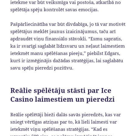
ietekme var būt veiksmīga vai postoša, atkarībā no
spēlētāja spēju kontrolēt savas emocijas.
Pašpārliecinātība var būt divdabīga, jo tā var motivēt
spēlētājus meklēt jaunus izaicinājumus, taču arī
apdraudēt viņu finansiālo stāvokli. “Esmu sapratis,
ka ir svarīgi saglabāt līdzsvaru un neļaut laimestiem
ietekmēt manu spēlēšanas pieeju,” piebilst Edgars,
kurš ir izmēģinājis dažādas stratēģijas, lai saglabātu
savu spēļu pieredzi pozitīvu.
Reālie spēlētāju stāsti par Ice
Casino laimestiem un pieredzi
Reālie spēlētāji bieži dalās savās pieredzēs, kas var
sniegt vērtīgas atziņas par to, kā lieli laimesti var
ietekmēt viņu spēlēšanas stratēģijas. “Kad es