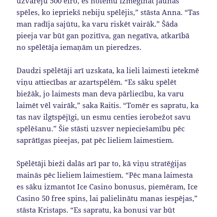
uzvarēju 500 eiro, es nolēmu izmēģināt jaunas
spēles, ko iepriekš nebiju spēlējis,” stāsta Anna. “Tas
man radīja sajūtu, ka varu riskēt vairāk.” Šāda
pieeja var būt gan pozitīva, gan negatīva, atkarībā
no spēlētāja iemaņām un pieredzes.
Daudzi spēlētāji arī uzskata, ka lieli laimesti ietekmē
viņu attiecības ar azartspēlēm. “Es sāku spēlēt
biežāk, jo laimests man deva pārliecību, ka varu
laimēt vēl vairāk,” saka Raitis. “Tomēr es sapratu, ka
tas nav ilgtspējīgi, un esmu centies ierobežot savu
spēlēšanu.” Šie stāsti uzsver nepieciešamību pēc
saprātīgas pieejas, pat pēc lieliem laimestiem.
Spēlētāji bieži dalās arī par to, kā viņu stratēģijas
mainās pēc lieliem laimestiem. “Pēc mana laimesta
es sāku izmantot Ice Casino bonusus, piemēram, Ice
Casino 50 free spins, lai palielinātu manas iespējas,”
stāsta Kristaps. “Es sapratu, ka bonusi var būt