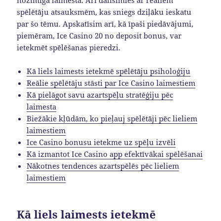
nozīmīga laimesta. Arī dalīsimies ar reāliem
spēlētāju atsauksmēm, kas sniegs dziļāku ieskatu
par šo tēmu. Apskatīsim arī, kā īpaši piedāvājumi,
piemēram, Ice Casino 20 no deposit bonus, var
ietekmēt spēlēšanas pieredzi.
Kā liels laimests ietekmē spēlētāju psiholoģiju
Reālie spēlētāju stāsti par Ice Casino laimestiem
Kā pielāgot savu azartspēļu stratēģiju pēc
laimesta
Biežākie kļūdām, ko pieļauj spēlētāji pēc lieliem
laimestiem
Ice Casino bonusu ietekme uz spēļu izvēli
Kā izmantot Ice Casino app efektīvākai spēlēšanai
Nākotnes tendences azartspēlēs pēc lieliem
laimestiem
Kā liels laimests ietekmē