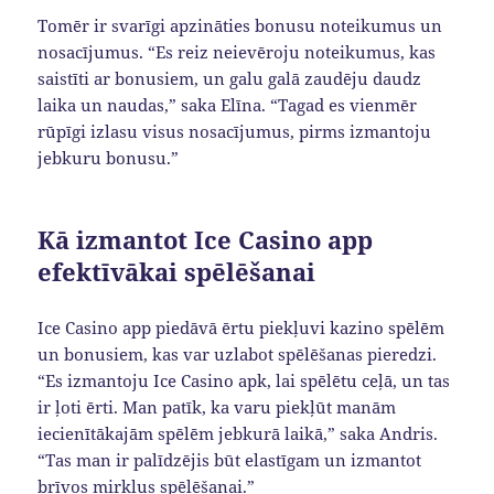
Tomēr ir svarīgi apzināties bonusu noteikumus un
nosacījumus. “Es reiz neievēroju noteikumus, kas
saistīti ar bonusiem, un galu galā zaudēju daudz
laika un naudas,” saka Elīna. “Tagad es vienmēr
rūpīgi izlasu visus nosacījumus, pirms izmantoju
jebkuru bonusu.”
Kā izmantot Ice Casino app
efektīvākai spēlēšanai
Ice Casino app piedāvā ērtu piekļuvi kazino spēlēm
un bonusiem, kas var uzlabot spēlēšanas pieredzi.
“Es izmantoju Ice Casino apk, lai spēlētu ceļā, un tas
ir ļoti ērti. Man patīk, ka varu piekļūt manām
iecienītākajām spēlēm jebkurā laikā,” saka Andris.
“Tas man ir palīdzējis būt elastīgam un izmantot
brīvos mirkļus spēlēšanai.”