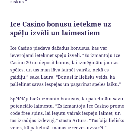
riskus.”
Ice Casino bonusu ietekme uz
spēļu izvēli un laimestiem
Ice Casino piedāvā dažādus bonusus, kas var
ievērojami ietekmēt spēļu izvēli. “Es izmantoju Ice
Casino 20 no deposit bonus, lai izmēģinātu jaunas
spēles, un tas man ļāva laimēt vairāk, nekā es
gaidīju,” saka Laura. “Bonusi ir lielisks veids, kā
palielināt savas iespējas un pagarināt spēles laiku.”
Spēlētāji bieži izmanto bonusus, lai palielinātu savu
potenciālo laimestu. “Es izmantoju Ice Casino promo
code free spins, lai iegūtu vairāk iespēju laimēt, un
tas izrādījās izdevīgi,” stāsta Artūrs. “Tas bija lielisks
veids, kā palielināt manas izredzes uzvarēt.”