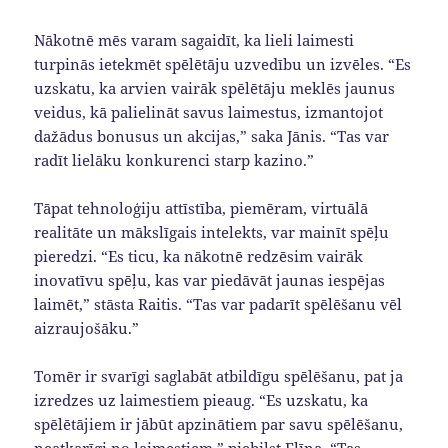
Nākotnē mēs varam sagaidīt, ka lieli laimesti
turpinās ietekmēt spēlētāju uzvedību un izvēles. “Es
uzskatu, ka arvien vairāk spēlētāju meklēs jaunus
veidus, kā palielināt savus laimestus, izmantojot
dažādus bonusus un akcijas,” saka Jānis. “Tas var
radīt lielāku konkurenci starp kazino.”
Tāpat tehnoloģiju attīstība, piemēram, virtuālā
realitāte un mākslīgais intelekts, var mainīt spēļu
pieredzi. “Es ticu, ka nākotnē redzēsim vairāk
inovatīvu spēļu, kas var piedāvāt jaunas iespējas
laimēt,” stāsta Raitis. “Tas var padarīt spēlēšanu vēl
aizraujošāku.”
Tomēr ir svarīgi saglabāt atbildīgu spēlēšanu, pat ja
izredzes uz laimestiem pieaug. “Es uzskatu, ka
spēlētājiem ir jābūt apzinātiem par savu spēlēšanu,