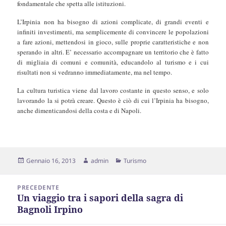
fondamentale che spetta alle istituzioni.
L’Irpinia non ha bisogno di azioni complicate, di grandi eventi e
infiniti investimenti, ma semplicemente di convincere le popolazioni
a fare azioni, mettendosi in gioco, sulle proprie caratteristiche e non
sperando in altri. E’ necessario accompagnare un territorio che è fatto
di migliaia di comuni e comunità, educandolo al turismo e i cui
risultati non si vedranno immediatamente, ma nel tempo.
La cultura turistica viene dal lavoro costante in questo senso, e solo
lavorando la si potrà creare. Questo è ciò di cui l’Irpinia ha bisogno,
anche dimenticandosi della costa e di Napoli.
Scritto
Autore
Categorie
Gennaio 16, 2013
admin
Turismo
il
Navigazione
PRECEDENTE
articoli
Un viaggio tra i sapori della sagra di
Articolo
Bagnoli Irpino
precedente: